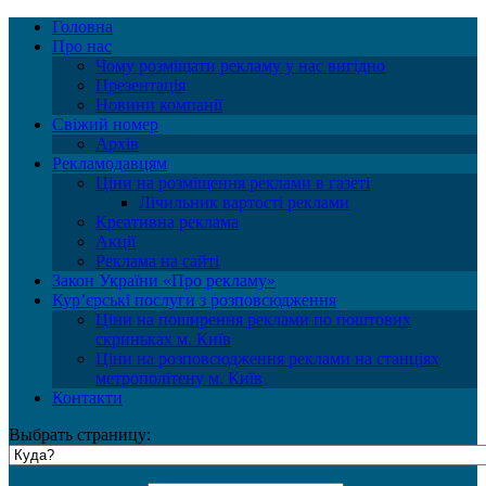
Головна
Про нас
Чому розміщати рекламу у нас вигідно
Презентація
Новини компанії
Свіжий номер
Архів
Рекламодавцям
Ціни на розміщення реклами в газеті
Лічильник вартості реклами
Креативна реклама
Акції
Реклама на сайті
Закон України «Про рекламу»
Куp’єрські послуги з розповсюдження
Ціни на поширення реклами по поштових
скриньках м. Київ
Ціни на розповсюдження реклами на станціях
метрополітену м. Київ
Контакти
Выбрать страницу: