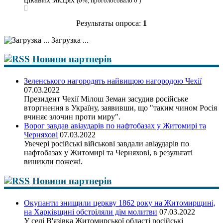
(0%, проголосовало 0 )
Результаты опроса:
1
Загрузка ...
Новини партнерів
Зеленського нагородять найвищою нагородою Чехії
07.03.2022
Президент Чехії Мілош Земан засудив російське
вторгнення в Україну, заявивши, що "таким чином Росія
вчиняє злочин проти миру".
Ворог завдав авіаударів по нафтобазах у Житомирі та
Черняхові
07.03.2022
Увечері російські військові завдали авіаударів по
нафтобазах у Житомирі та Черняхові, в результаті
виникли пожежі.
Новини партнерів
Окупанти знищили церкву 1862 року на Житомирщині,
на Харківщині обстріляли дім молитви
07.03.2022
У селі В'язівка Житомирської області російські