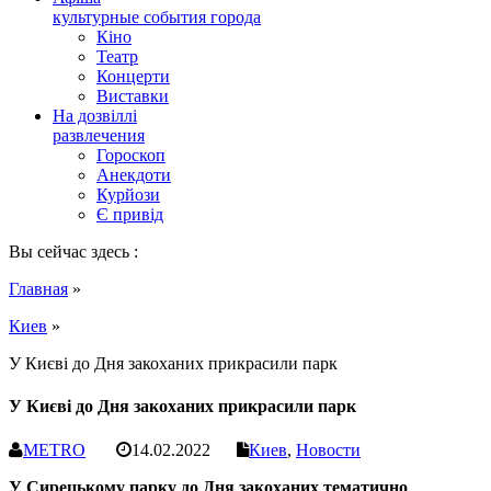
культурные события города
Кіно
Театр
Концерти
Виставки
На дозвіллі
развлечения
Гороскоп
Анекдоти
Курйози
Є привід
Вы сейчас здесь :
Главная
»
Киев
»
У Києві до Дня закоханих прикрасили парк
У Києві до Дня закоханих прикрасили парк
METRO
14.02.2022
Киев
,
Новости
У Сирецькому парку до Дня закоханих тематично