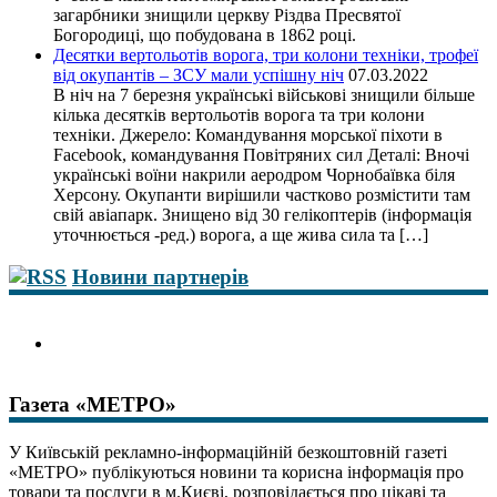
загарбники знищили церкву Різдва Пресвятої
Богородиці, що побудована в 1862 році.
Десятки вертольотів ворога, три колони техніки, трофеї
від окупантів – ЗСУ мали успішну ніч
07.03.2022
В ніч на 7 березня українські військові знищили більше
кілька десятків вертольотів ворога та три колони
техніки. Джерело: Командування морської піхоти в
Facebook, командування Повітряних сил Деталі: Вночі
українські воїни накрили аеродром Чорнобаївка біля
Херсону. Окупанти вирішили частково розмістити там
свій авіапарк. Знищено від 30 гелікоптерів (інформація
уточнюється -ред.) ворога, а ще жива сила та […]
Новини партнерів
Газета «МЕТРО»
У Київській рекламно-інформаційній безкоштовній газеті
«МЕТРО» публікуються новини та корисна інформація про
товари та послуги в м.Києві, розповідається про цікаві та