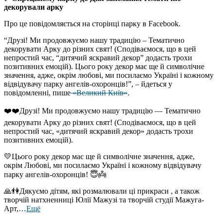
декорували арку
Про це повідомляється на сторінці парку в Facebook.
“Друзі! Ми продовжуємо нашу традицію – Тематично
декорувати Арку до різних свят! (Сподіваємося, що в цей
непростий час, “дитячий яскравий декор” додасть трохи
позитивних емоцій). Цього року декор має ще й символічне
значення, адже, окрім любові, ми посилаємо Україні і кожному
відвідувачу парку ангелів-охоронців!”, – йдеться у
повідомленні, пише
«Великий Київ»
.
❤️❤️Друзі! Ми продовжуємо нашу традицію — Тематично
декорувати Арку до різних свят! (Сподіваємося, що в цей
непростий час, «дитячий яскравий декор» додасть трохи
позитивних емоцій).
💛Цього року декор має ще й символічне значення, адже,
окрім Любові, ми посилаємо Україні і кожному відвідувачу
парку ангелів-охоронців! 😇👼
🙏👫Дякуємо дітям, які розмалювали ці прикраси , а також
творчій натхненниці Юлії Мажузі та творчій студії Мажуга-
Арт,…
Ещё