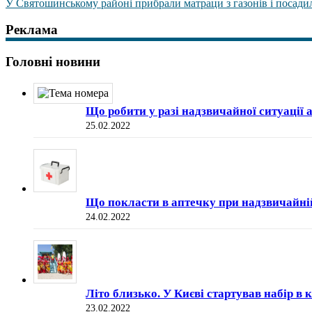
У Святошинському районі прибрали матраци з газонів і посади
Реклама
Головні новини
Що робити у разі надзвичайної ситуації 
25.02.2022
Що покласти в аптечку при надзвичайні
24.02.2022
Літо близько. У Києві стартував набір 
23.02.2022