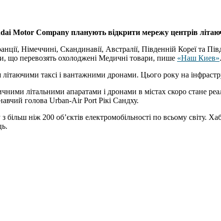
ai Motor Company планують відкрити мережу центрів літаючих
ції, Німеччині, Скандинавії, Австралії, Південній Кореї та Пів
ни, що перевозять охолоджені Медичні товари, пише
«Наш Киев»
ня літаючими таксі і вантажними дронами. Цього року на інфрастр
ичними літальними апаратами і дронами в містах скоро стане реал
навчий голова Urban-Air Port Рікі Сандху.
з більш ніж 200 об’єктів електромобільності по всьому світу. Ха
ць.