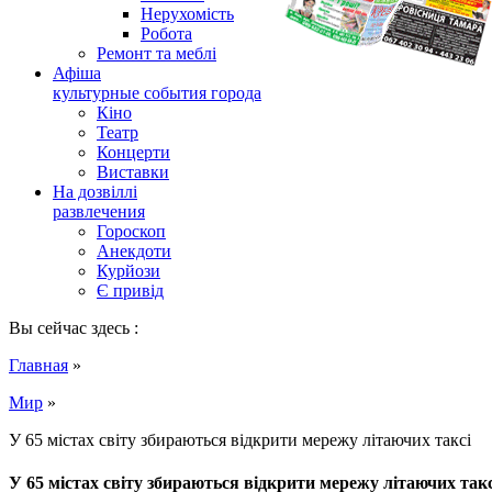
Нерухомість
Робота
Ремонт та меблі
Афіша
культурные события города
Кіно
Театр
Концерти
Виставки
На дозвіллі
развлечения
Гороскоп
Анекдоти
Курйози
Є привід
Вы сейчас здесь :
Главная
»
Мир
»
У 65 містах світу збираються відкрити мережу літаючих таксі
У 65 містах світу збираються відкрити мережу літаючих такс