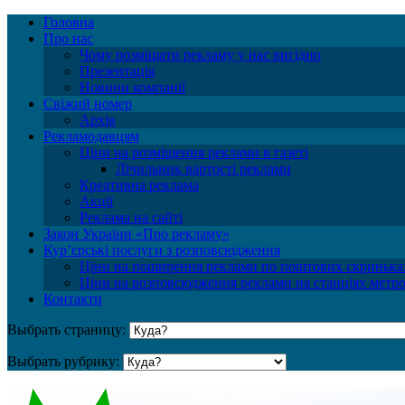
Головна
Про нас
Чому розміщати рекламу у нас вигідно
Презентація
Новини компанії
Свіжий номер
Архів
Рекламодавцям
Ціни на розміщення реклами в газеті
Лічильник вартості реклами
Креативна реклама
Акції
Реклама на сайті
Закон України «Про рекламу»
Куp’єрські послуги з розповсюдження
Ціни на поширення реклами по поштових скриньках
Ціни на розповсюдження реклами на станціях метро
Контакти
Выбрать страницу:
Выбрать рубрику: