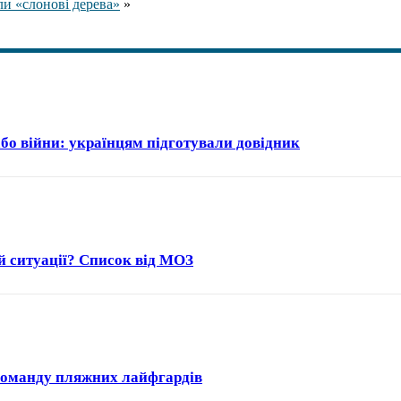
ли «слонові дерева»
»
або війни: українцям підготували довідник
й ситуації? Список від МОЗ
в команду пляжних лайфгардів