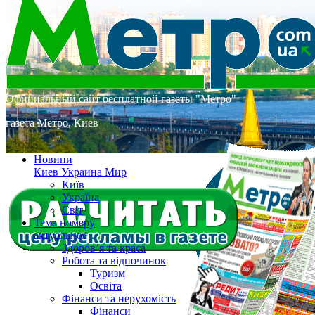
Официальный сайт бесплатной газеты "Метро"
газета Метро, Киев
Новини
Киев Украина Мир
Київ
Україна
Світ
Тема номеру
актуальное
Здоров’я та краса
Робота та відпочинок
Туризм
Освіта
Фінанси та нерухомість
Фінанси