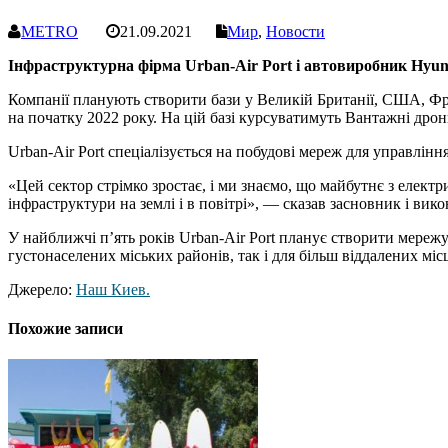
METRO
21.09.2021
Мир
,
Новости
Інфраструктурна фірма Urban-Air Port і автовиробник Hyund
Компанії планують створити бази у Великій Британії, США, Фран
на початку 2022 року. На цій базі курсуватимуть Вантажні дро
Urban-Air Port спеціалізується на побудові мереж для управлін
«Цей сектор стрімко зростає, і ми знаємо, що майбутнє з електр
інфраструктури на землі і в повітрі», — сказав засновник і вико
У найближчі п’ять років Urban-Air Port планує створити мережу 
густонаселених міських районів, так і для більш віддалених міс
Джерело:
Наш Киев.
Похожие записи