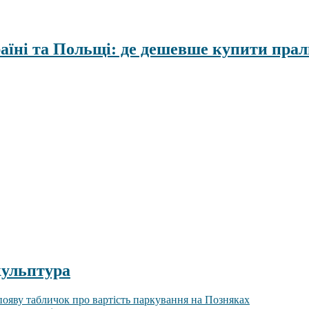
раїні та Польщі: де дешевше купити пра
кульптура
ояву табличок про вартість паркування на Позняках