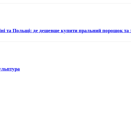
аїні та Польщі: де дешевше купити пральний порошок та 
ульптура